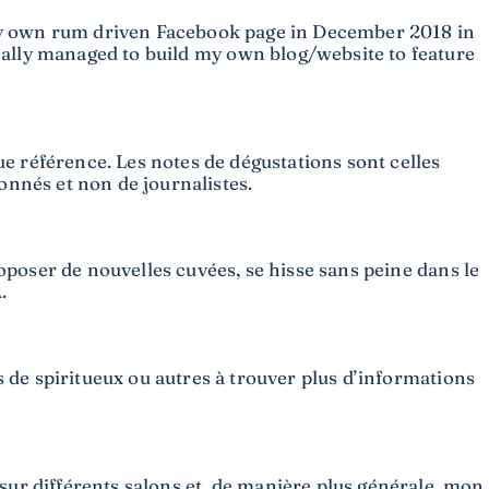
 my own rum driven Facebook page in December 2018 in
nally managed to build my own blog/website to feature
e référence. Les notes de dégustations sont celles
ionnés et non de journalistes.
roposer de nouvelles cuvées, se hisse sans peine dans le
.
s de spiritueux ou autres à trouver plus d’informations
 sur différents salons et, de manière plus générale, mon