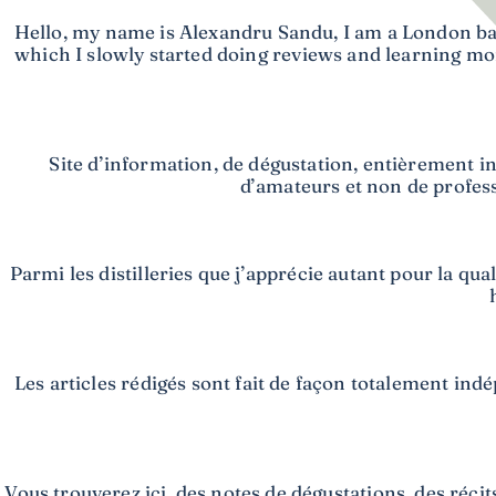
Hello, my name is Alexandru Sandu, I am a London ba
which I slowly started doing reviews and learning mo
Site d’information, de dégustation, entièrement i
d’amateurs et non de professi
Parmi les distilleries que j’apprécie autant pour la qu
Les articles rédigés sont fait de façon totalement ind
Vous trouverez ici, des notes de dégustations, des réci