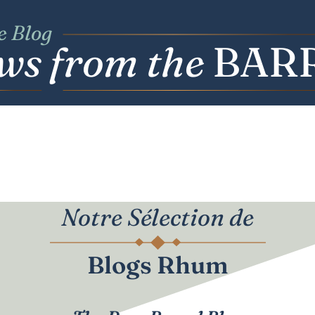
e Blog
ws
f
r
o
m
t
he
BAR
Notre Sélection de
Blogs Rhum