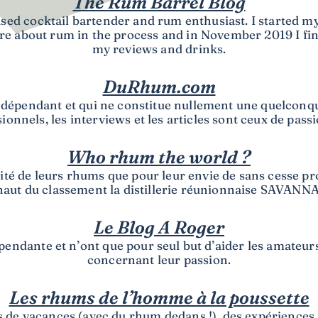
The Rum Barrel Blog
sed cocktail bartender and rum enthusiast. I started
re about rum in the process and in November 2019 I fi
my reviews and drinks.
DuRhum.com
ndépendant et qui ne constitue nullement une quelconqu
onnels, les interviews et les articles sont ceux de pass
Who rhum the world ?
alité de leurs rhums que pour leur envie de sans cesse p
haut du classement la distillerie réunionnaise SAVANNA
Le Blog A Roger
épendante et n’ont que pour seul but d’aider les amateur
concernant leur passion.
Les rhums de l’homme à la poussette
ts de vacances (avec du rhum dedans !), des expériences