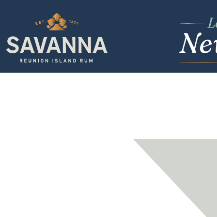
L
N
e