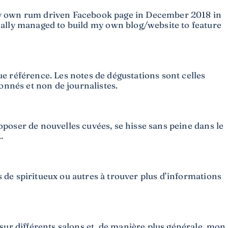
 my own rum driven Facebook page in December 2018 in
nally managed to build my own blog/website to feature
e référence. Les notes de dégustations sont celles
ionnés et non de journalistes.
roposer de nouvelles cuvées, se hisse sans peine dans le
.
s de spiritueux ou autres à trouver plus d’informations
 sur différents salons et, de manière plus générale, mon