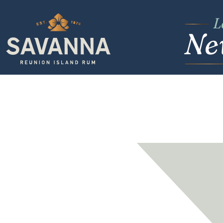
L
N
e