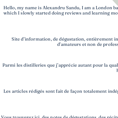
Hello, my name is Alexandru Sandu, I am a London ba
which I slowly started doing reviews and learning mo
Site d’information, de dégustation, entièrement i
d’amateurs et non de professi
Parmi les distilleries que j’apprécie autant pour la qu
Les articles rédigés sont fait de façon totalement ind
Vous trouverez ici, des notes de dégustations, des réci