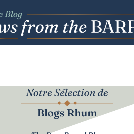
e Blog
ws
f
r
o
m
t
he
BAR
Notre Sélection de
Blogs Rhum