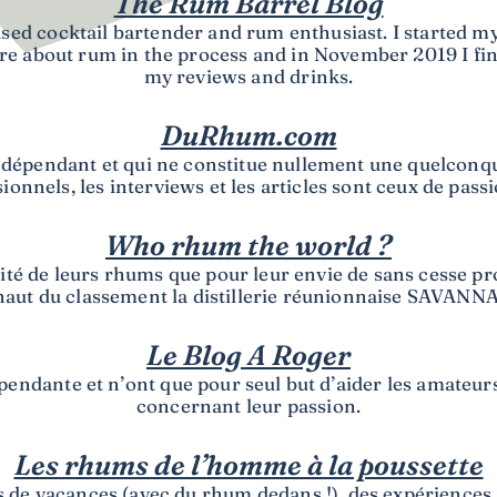
The Rum Barrel Blog
sed cocktail bartender and rum enthusiast. I started
re about rum in the process and in November 2019 I fi
my reviews and drinks.
DuRhum.com
ndépendant et qui ne constitue nullement une quelconqu
onnels, les interviews et les articles sont ceux de pass
Who rhum the world ?
alité de leurs rhums que pour leur envie de sans cesse p
haut du classement la distillerie réunionnaise SAVANNA
Le Blog A Roger
épendante et n’ont que pour seul but d’aider les amateur
concernant leur passion.
Les rhums de l’homme à la poussette
ts de vacances (avec du rhum dedans !), des expériences